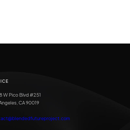
ICE
8 W Pico Blvd #251
Angeles, CA 90019
tact@blendedfutureproject.com